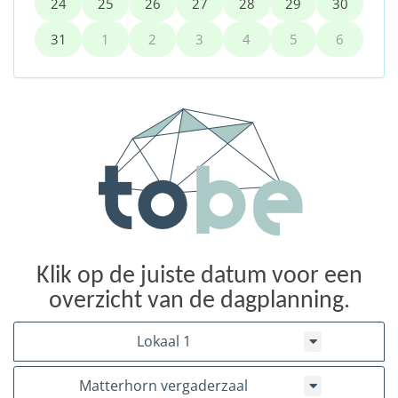
24
25
26
27
28
29
30
31
1
2
3
4
5
6
Klik op de juiste datum voor een
overzicht van de dagplanning.
Lokaal 1
Matterhorn vergaderzaal