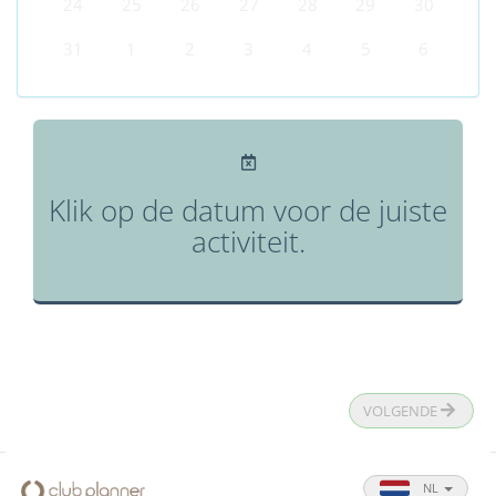
24
25
26
27
28
29
30
31
1
2
3
4
5
6
Klik op de datum voor de juiste
activiteit.
VOLGENDE
NL