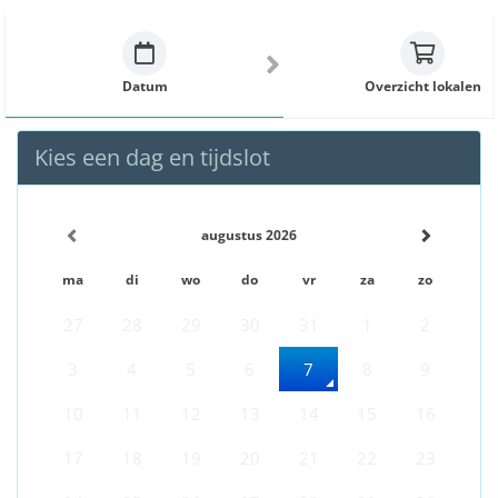
Datum
Overzicht lokalen
Kies een dag en tijdslot
augustus 2026
ma
di
wo
do
vr
za
zo
27
28
29
30
31
1
2
3
4
5
6
7
8
9
10
11
12
13
14
15
16
17
18
19
20
21
22
23