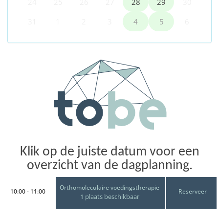
24
25
26
27
28
29
30
31
1
2
3
4
5
6
Klik op de juiste datum voor een
overzicht van de dagplanning.
Orthomoleculaire voedingstherapie
10:00 - 11:00
Reserveer
1 plaats beschikbaar